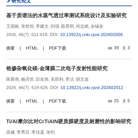
研究论文
基于质谱法的水蒸气透过率测试系统设计及实验研究
王国栋
张世恒
李建文
刘强
陈景明
何志斌
余锡友
,
,
,
,
,
,
2026, 46(7): 611-618.
DOI:
10.13922/j.cnki.cjvst.202602006
39
3
摘要
HTML
PDF下载
锆掺杂氧化镁-金薄膜二次电子发射性能研究
陈慕尧
杨济世
彭友炜
吴胜利
李洁
胡文波
,
,
,
,
,
2026, 46(7): 619-626.
DOI:
10.13922/j.cnki.cjvst.202602012
25
5
摘要
HTML
PDF下载
Ti/Al摩尔比对CrTiAlN硬质膜硬度及耐磨性的影响研究
高健
李秀荘
李佳遥
张钧
,
,
,