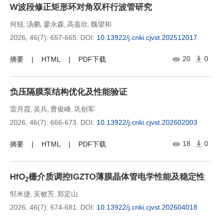
W波段修正矩形环对角双杆行波管研究
何锐
汤鹏
廖永森
高嘉欣
魏望和
,
,
,
,
2026, 46(7): 657-665.
DOI:
10.13922/j.cnki.cjvst.202512017
20
0
摘要
HTML
PDF下载
负压隔膜泵结构优化及性能验证
雷月霞
吴兵
曹俊峰
巩创军
,
,
,
2026, 46(7): 666-673.
DOI:
10.13922/j.cnki.cjvst.202602003
18
0
摘要
HTML
PDF下载
HfO
栅介质调控IGZTO薄膜晶体管电学性能及稳定性
2
邹米捷
吴敏芳
郑定山
,
,
2026, 46(7): 674-681.
DOI:
10.13922/j.cnki.cjvst.202604018