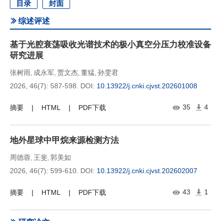
目录
封面
综述评述
基于光腔衰荡吸收光谱技术的极小真空分压力校准设备
研究进展
张树雨
成永军
贾文杰
董猛
孙雯君
,
,
,
,
2026, 46(7): 587-598.
DOI:
10.13922/j.cnki.cjvst.202601008
35
4
摘要
HTML
PDF下载
地外星球中甲烷来源检测方法
周德蓉
王斐
郭美如
,
,
2026, 46(7): 599-610.
DOI:
10.13922/j.cnki.cjvst.202602007
43
1
摘要
HTML
PDF下载