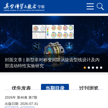
齿型线设计及内
封面文章 | ZnO真空碳热还原热
研究
优先发表
当期目录
过刊浏览
2026年 第46卷 第7期
出版日期: 2026-07-31